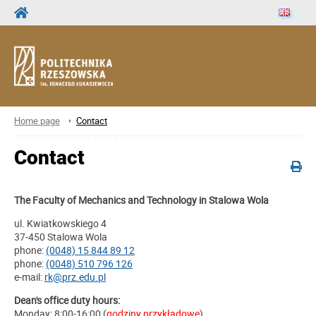
Home page
Contact
Contact
The Faculty of Mechanics and Technology in Stalowa Wola
ul. Kwiatkowskiego 4
37-450 Stalowa Wola
phone:
(0048) 15 844 89 12
phone:
(0048) 510 796 126
e-mail:
rk@prz.edu.pl
Dean's office duty hours:
Monday: 8:00-16:00 (
godziny przykładowe
)