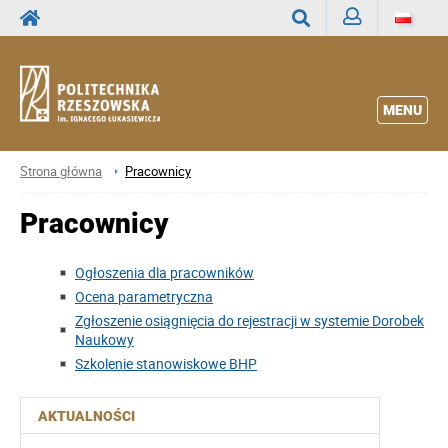
Zaloguj
Wyszukaj
MENU
Strona główna
Pracownicy
Pracownicy
Ogłoszenia dla pracowników
Ocena parametryczna
Zgłoszenie osiągnięcia do rejestracji w systemie Dorobek
Naukowy
Szkolenie stanowiskowe BHP
AKTUALNOŚCI