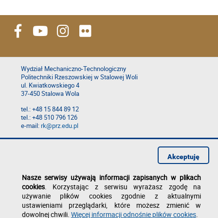
Wydział Mechaniczno-Technologiczny
Politechniki Rzeszowskiej w Stalowej Woli
ul. Kwiatkowskiego 4
37-450 Stalowa Wola
tel.: +48 15 844 89 12
tel.: +48 510 796 126
e-mail:
rk@prz.edu.pl
Deklaracja dostępności
Polityka prywatności
Akceptuję
Zgłoś błąd na stronie
Nasze serwisy używają informacji zapisanych w plikach
cookies
. Korzystając z serwisu wyrażasz zgodę na
używanie plików cookies zgodnie z aktualnymi
ustawieniami przeglądarki, które możesz zmienić w
dowolnej chwili.
Więcej informacji odnośnie plików cookies
.