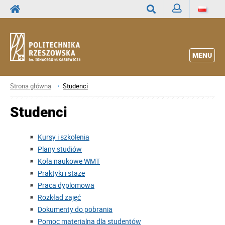
Zaloguj
Wyszukaj
MENU
Strona główna
Studenci
Studenci
Kursy i szkolenia
Plany studiów
Koła naukowe WMT
Praktyki i staże
Praca dyplomowa
Rozkład zajęć
Dokumenty do pobrania
Pomoc materialna dla studentów