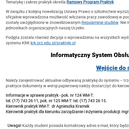
Tematykę i zakres praktyk określa
Ramowy Program Praktyk
W związku z kolejną nowelizacją Ustawy Prawo o szkolnictwie wyższym
oficjalnie wprowadzona możliwość wliczania pracy zawodowej w poc
zostały uwzględnione w znowelizowanym
Regulaminie studiów
. Nie
jednostkach organizacyjnych naszej Uczelni.
Podjęta została również decyzja o wprowadzeniu na wszystkich wy
systemu KRK
krk.prz.edu.pl/praktyki.pl
Informatyczny System Obsł
Wejście do
Należy zarejestrować aktualnie odbywaną praktykę do systemu – trze
praktyce dokumenty w wersji papierowej należy dostarczyć do kierow
Informacje w sprawie praktyk - pok. nr 124 WM-T:
tel. (17) 743 26 11, pok. nr 125 WM-T: tel. (17) 743 26 15.
Kierownik praktyk WM-T: dr Agnieszka Kramek
Kierownik praktyk dla kierunku zarządzanie i inżynieria produkcji: 
Uwaga!
Każdy student posiada kontaktowy adres e-mail, który będzi