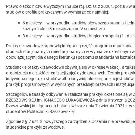
Prawo o szkolnictwie wyższym i nauce (t.j. Dz. U. z 2020r., poz.85 w
studiów o profilu praktycznym w wymiarze co najmniej:
6 miesięcy – w przypadku studiów pierwszego stopnia i jedno
każdym roku i 3-miesięczna po V semestrze)
3 miesięcy – w przypadku studiów drugiego stopnia (1 - miesię
Praktyki zawodowe stanowią integralną część programu nauczania i 
studiach stacjonarnych i niestacjonarnych w wymiarze określonym 
obowiązującymi dla danego kierunku i poziomu standardami kształc
Studenckie praktyki zawodowe obywają się w okresie wakacji, a takż
organizacja nie zakłóci realizacji zajęć dydaktycznych. Termin prak
indywidualnego toku studiów albo indywidualnej organizacji studió
praktyk programowych w wybranych przedsiębiorstwach i instytucjac
Szczegółowe zasady odbywania i zaliczania praktyk określone s
RZESZOWSKIEJ im. IGNACEGO ŁUKASIEWICZA z dnia 9 stycznia 2024 r.
Rzeszowskiej im. Ignacego Łukasiewicza z dnia 7 kwietnia 2021 r. w 
studentów Politechniki Rzeszowskiej.
Zgodnie z § 7 ust. 3 powyższego zarządzenia Uczelnia nie przewid
studenckie praktyki zawodowe.