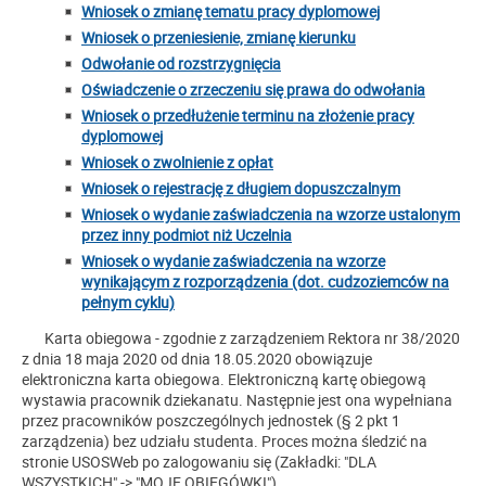
Wniosek o zmianę tematu pracy dyplomowej
Wniosek o przeniesienie, zmianę kierunku
Odwołanie od rozstrzygnięcia
Oświadczenie o zrzeczeniu się prawa do odwołania
Wniosek o przedłużenie terminu na złożenie pracy
dyplomowej
Wniosek o zwolnienie z opłat
Wniosek o rejestrację z długiem dopuszczalnym
Wniosek o wydanie zaświadczenia na wzorze ustalonym
przez inny podmiot niż Uczelnia
Wniosek o wydanie zaświadczenia na wzorze
wynikającym z rozporządzenia (dot. cudzoziemców na
pełnym cyklu)
Karta obiegowa - zgodnie z zarządzeniem Rektora nr 38/2020
z dnia 18 maja 2020 od dnia 18.05.2020 obowiązuje
elektroniczna karta obiegowa. Elektroniczną kartę obiegową
wystawia pracownik dziekanatu. Następnie jest ona wypełniana
przez pracowników poszczególnych jednostek (§ 2 pkt 1
zarządzenia) bez udziału studenta. Proces można śledzić na
stronie USOSWeb po zalogowaniu się (Zakładki: "DLA
WSZYSTKICH" -> "MOJE OBIEGÓWKI")