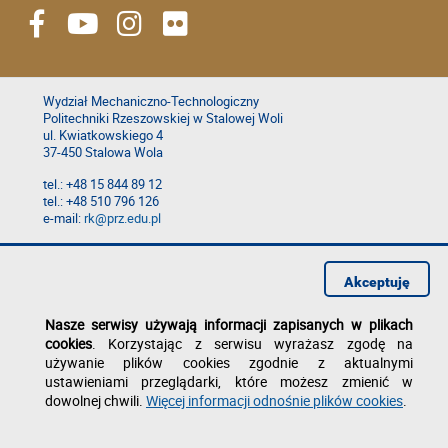
Wydział Mechaniczno-Technologiczny
Politechniki Rzeszowskiej w Stalowej Woli
ul. Kwiatkowskiego 4
37-450 Stalowa Wola
tel.: +48 15 844 89 12
tel.: +48 510 796 126
e-mail:
rk@prz.edu.pl
Deklaracja dostępności
Polityka prywatności
Akceptuję
Zgłoś błąd na stronie
Nasze serwisy używają informacji zapisanych w plikach
cookies
. Korzystając z serwisu wyrażasz zgodę na
używanie plików cookies zgodnie z aktualnymi
ustawieniami przeglądarki, które możesz zmienić w
dowolnej chwili.
Więcej informacji odnośnie plików cookies
.